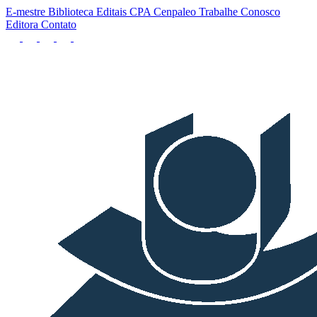
E-mestre
Biblioteca
Editais
CPA
Cenpaleo
Trabalhe Conosco
Editora
Contato