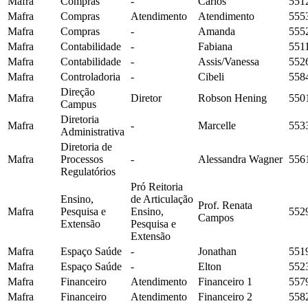
Mafra
Compras
-
Carlos
551
Mafra
Compras
Atendimento
Atendimento
555
Mafra
Compras
-
Amanda
555
Mafra
Contabilidade
-
Fabiana
551
Mafra
Contabilidade
-
Assis/Vanessa
552
Mafra
Controladoria
-
Cibeli
558
Direção
Mafra
Diretor
Robson Hening
550
Campus
Diretoria
Mafra
-
Marcelle
553
Administrativa
Diretoria de
Mafra
Processos
-
Alessandra Wagner
556
Regulatórios
Pró Reitoria
Ensino,
de Articulação
Prof. Renata
Mafra
Pesquisa e
Ensino,
552
Campos
Extensão
Pesquisa e
Extensão
Mafra
Espaço Saúde
-
Jonathan
551
Mafra
Espaço Saúde
-
Elton
552
Mafra
Financeiro
Atendimento
Financeiro 1
557
Mafra
Financeiro
Atendimento
Financeiro 2
558