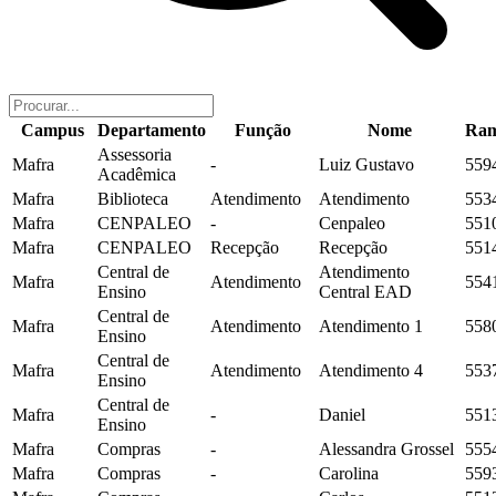
Campus
Departamento
Função
Nome
Ram
Assessoria
Mafra
-
Luiz Gustavo
559
Acadêmica
Mafra
Biblioteca
Atendimento
Atendimento
553
Mafra
CENPALEO
-
Cenpaleo
551
Mafra
CENPALEO
Recepção
Recepção
551
Central de
Atendimento
Mafra
Atendimento
554
Ensino
Central EAD
Central de
Mafra
Atendimento
Atendimento 1
558
Ensino
Central de
Mafra
Atendimento
Atendimento 4
553
Ensino
Central de
Mafra
-
Daniel
551
Ensino
Mafra
Compras
-
Alessandra Grossel
555
Mafra
Compras
-
Carolina
559