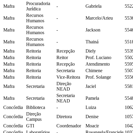
Procuradoria
Mafra
-
Gabriela
552
Jurídica
Recursos
Mafra
-
Marcelo/Arieu
553
Humanos
Recursos
Mafra
-
Jackson
554
Humanos
Recursos
Mafra
-
Thainá
551
Humanos
Mafra
Reitoria
Recepção
Diely
553
Mafra
Reitoria
Reitor
Prof. Luciano
550
Mafra
Reitoria
Recepção
Atendimento
559
Mafra
Reitoria
Secretaria
Chimene
550
Mafra
Reitoria
Vice-Reitora
Prof. Solange
555
Direção
Mafra
Secretaria
Jaciel
558
NEAD
Secretaria
Mafra
Secretaria
Pamela
554
NEAD
Concórdia
Biblioteca
-
Luiza
106
Direção
Concórdia
Diretora
Denise
105
Campus
Concórdia
GTI
Coordenador
Moacir
104
Concórdia
Laboratórios
-
Rosangela/Franciele
103