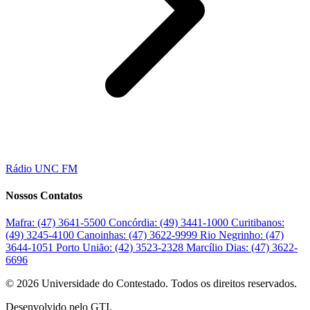
Rádio UNC FM
Nossos Contatos
Mafra:
(47) 3641-5500
Concórdia:
(49) 3441-1000
Curitibanos:
(49) 3245-4100
Canoinhas:
(47) 3622-9999
Rio Negrinho:
(47)
3644-1051
Porto União:
(42) 3523-2328
Marcílio Dias:
(47) 3622-
6696
© 2026 Universidade do Contestado. Todos os direitos reservados.
Desenvolvido pelo GTI.