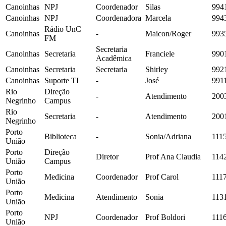
Canoinhas
NPJ
Coordenador
Silas
994
Canoinhas
NPJ
Coordenadora
Marcela
994
Rádio UnC
Canoinhas
-
Maicon/Roger
993
FM
Secretaria
Canoinhas
Secretaria
Franciele
990
Acadêmica
Canoinhas
Secretaria
Secretaria
Shirley
992
Canoinhas
Suporte TI
-
José
991
Rio
Direção
-
Atendimento
200
Negrinho
Campus
Rio
Secretaria
-
Atendimento
200
Negrinho
Porto
Biblioteca
-
Sonia/Adriana
111
União
Porto
Direção
Diretor
Prof Ana Claudia
114
União
Campus
Porto
Medicina
Coordenador
Prof Carol
111
União
Porto
Medicina
Atendimento
Sonia
113
União
Porto
NPJ
Coordenador
Prof Boldori
111
União