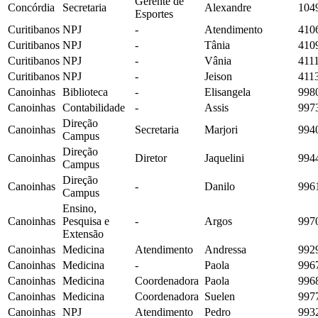
Gerente de
Concórdia
Secretaria
Alexandre
104
Esportes
Curitibanos
NPJ
-
Atendimento
410
Curitibanos
NPJ
-
Tânia
410
Curitibanos
NPJ
-
Vânia
411
Curitibanos
NPJ
-
Jeison
411
Canoinhas
Biblioteca
-
Elisangela
998
Canoinhas
Contabilidade
-
Assis
997
Direção
Canoinhas
Secretaria
Marjori
994
Campus
Direção
Canoinhas
Diretor
Jaquelini
994
Campus
Direção
Canoinhas
-
Danilo
996
Campus
Ensino,
Canoinhas
Pesquisa e
-
Argos
997
Extensão
Canoinhas
Medicina
Atendimento
Andressa
992
Canoinhas
Medicina
-
Paola
996
Canoinhas
Medicina
Coordenadora
Paola
996
Canoinhas
Medicina
Coordenadora
Suelen
997
Canoinhas
NPJ
Atendimento
Pedro
993