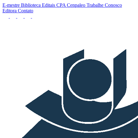
E-mestre
Biblioteca
Editais
CPA
Cenpaleo
Trabalhe Conosco
Editora
Contato