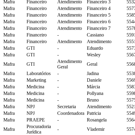
Mafra
Financeiro
Atendimento
Financeiro 3
553
Mafra
Financeiro
Atendimento
Financeiro 4
557
Mafra
Financeiro
Atendimento
Financeiro 5
558
Mafra
Financeiro
Atendimento
Financeiro 6
554
Mafra
Financeiro
Atendimento
Financeiro 7
557
Mafra
Financeiro
-
Cassiano
559
Mafra
Financeiro
Atendimento
Atendimento
555
Mafra
GTI
-
Eduardo
557
Mafra
GTI
-
Wesley
556
Atendimento
Mafra
GTI
Geral
556
Geral
Mafra
Laboratórios
-
Jadina
553
Mafra
Marketing
-
Daniele
556
Mafra
Medicina
-
Márcia
558
Mafra
Medicina
-
Pollyana
559
Mafra
Medicina
-
Bruno
557
Mafra
NPJ
Secretaria
Atendimento
552
Mafra
NPJ
Coordenadora
Patricia
554
Mafra
PRAEPE
-
Rosangela
556
Procuradoria
Mafra
-
Vlademir
557
Jurídica