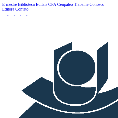
E-mestre
Biblioteca
Editais
CPA
Cenpaleo
Trabalhe Conosco
Editora
Contato