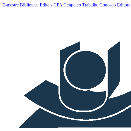
E-mestre
Biblioteca
Editais
CPA
Cenpaleo
Trabalhe Conosco
Editor