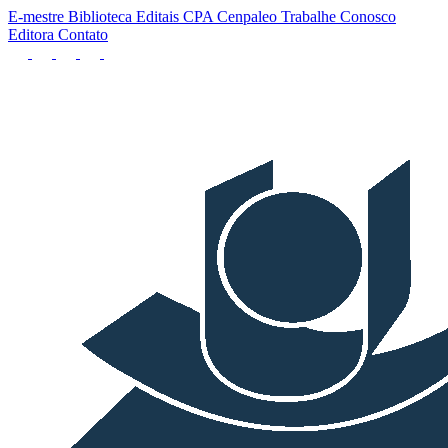
E-mestre
Biblioteca
Editais
CPA
Cenpaleo
Trabalhe Conosco
Editora
Contato