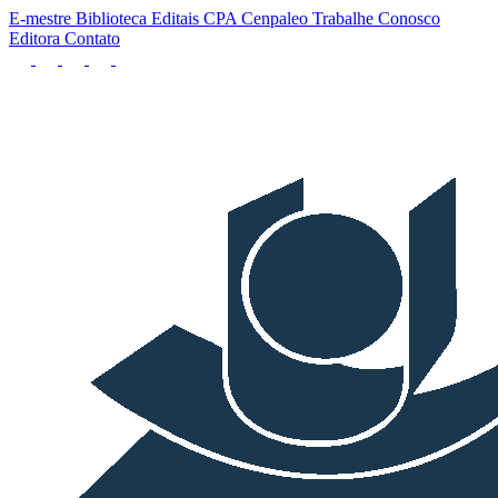
E-mestre
Biblioteca
Editais
CPA
Cenpaleo
Trabalhe Conosco
Editora
Contato