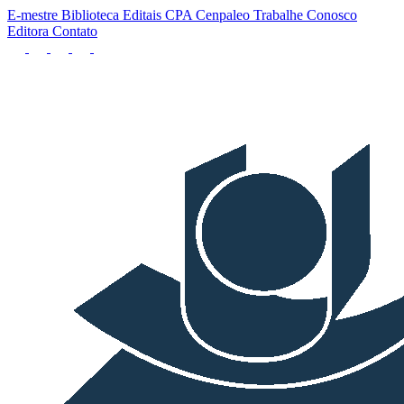
E-mestre
Biblioteca
Editais
CPA
Cenpaleo
Trabalhe Conosco
Editora
Contato