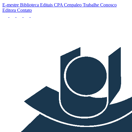
E-mestre
Biblioteca
Editais
CPA
Cenpaleo
Trabalhe Conosco
Editora
Contato