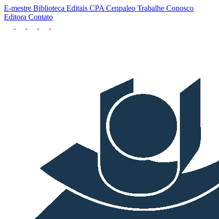
E-mestre
Biblioteca
Editais
CPA
Cenpaleo
Trabalhe Conosco
Editora
Contato