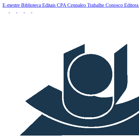
E-mestre
Biblioteca
Editais
CPA
Cenpaleo
Trabalhe Conosco
Editor