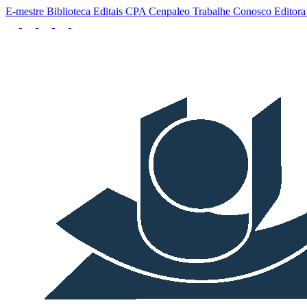
E-mestre
Biblioteca
Editais
CPA
Cenpaleo
Trabalhe Conosco
Editor