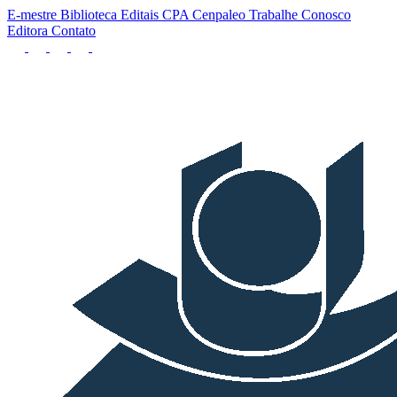
E-mestre
Biblioteca
Editais
CPA
Cenpaleo
Trabalhe Conosco
Editora
Contato