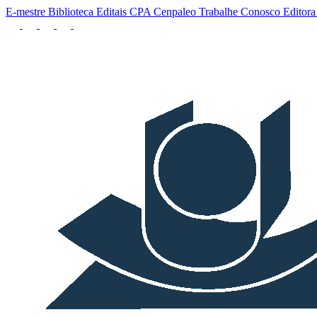
E-mestre
Biblioteca
Editais
CPA
Cenpaleo
Trabalhe Conosco
Editor